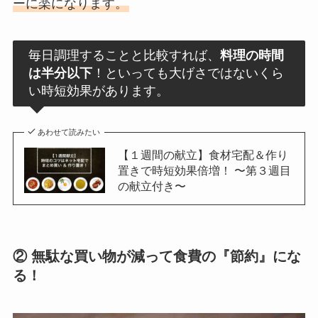
ーに楽になります。
毎日調理することと比較すれば、
料理の時間
は半分以下
！といっても大げさではないくら
い時短効果があります。
あわせて読みたい
【１週間の献立】食材宅配＆作り
置きで時短効果倍増！ 〜第３週目
の献立付き〜
② 無駄な買い物が減って食費の
『節約』
にな
る！