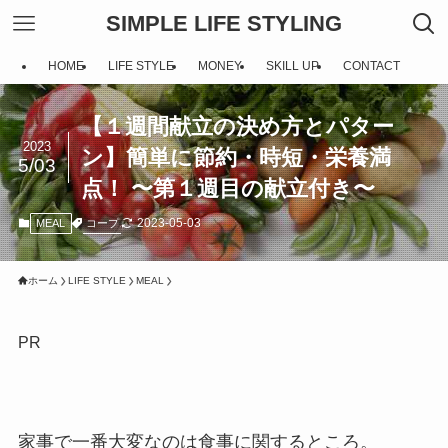
SIMPLE LIFE STYLING
HOME
LIFE STYLE
MONEY
SKILL UP
CONTACT
【１週間献立の決め方とパター
2023
ン】簡単に節約・時短・栄養満
5/03
点！ 〜第１週目の献立付き〜
2023-05-03
コープ
MEAL
ホーム
LIFE STYLE
MEAL
PR
家事で一番大変なのは食事に関するところ。