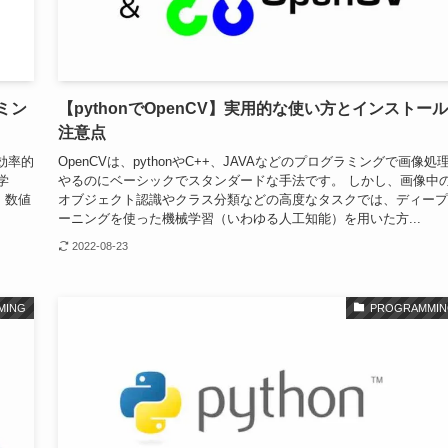
ラミン
【pythonでOpenCV】実用的な使い方とインストー
注意点
を効率的
OpenCVは、pythonやC++、JAVAなどのプログラミングで画像処
学
やるのにベーシックでスタンダードな手法です。 しかし、画像中
、数値
オブジェクト認識やクラス分類などの高度なタスクでは、ディープ
ーニングを使った機械学習（いわゆる人工知能）を用いた方...
2022-08-23
MING
PROGRAMMIN