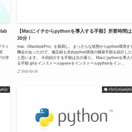
ab
【Macにイチからpythonを導入する手順】所要時間は
30分！
グラミ
mac（MacbookPro）を新調し、まっさらな状態からpython環境す
習
機会があったので、備忘録も含めpython環境の構築手順を紹介し
グの学
と思います。 今回紹介する手順は次の通り。 Macにpythonを導入
る手順 gitをインストールpyenvをインストールpythonをイン...
2022-02-20
MING
PROGRAMMIN