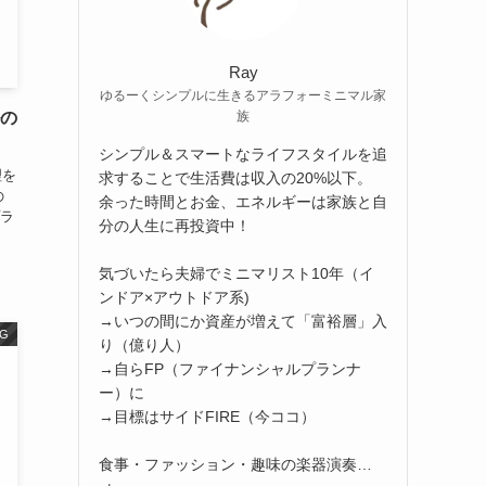
Ray
ゆるーくシンプルに生きるアラフォーミニマル家
族
ルの
シンプル＆スマートなライフスタイルを追
理を
求することで生活費は収入の20%以下。
の
余った時間とお金、エネルギーは家族と自
ラ
分の人生に再投資中！
気づいたら夫婦でミニマリスト10年（イ
ンドア×アウトドア系)
→いつの間にか資産が増えて「富裕層」入
G
り（億り人）
→自らFP（ファイナンシャルプランナ
ー）に
→目標はサイドFIRE（今ココ）
食事・ファッション・趣味の楽器演奏…