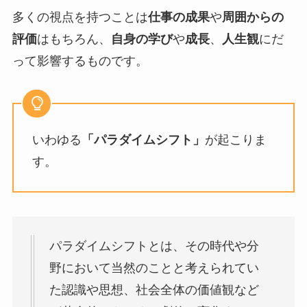
多くの視点を持つことは
仕事の成果
や
周囲からの
評価
はもちろん、
自身の学び
や
成長
、
人生観
にだ
って影響するものです。
いわゆる
「パラダイムシフト」
が起こりま
す。
パラダイムシフトとは、その時代や分
野において当然のことと考えられてい
た認識や思想、社会全体の価値観など