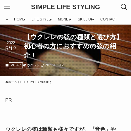
SIMPLE LIFE STYLING
HOME
LIFE STYLE
MONEY
SKILL UP
CONTACT
【ウクレレの弦の種類と選び方】
2022
初心者の方におすすめの弦の紹
5/12
介！
2022-05-12
ウクレレ
MUSIC
ホーム
LIFE STYLE
MUSIC
PR
ウクレレの弦は種類も様々ですが、『音色』や