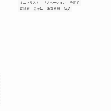
ミニマリスト
リノベーション
子育て
富裕層
思考法
準富裕層
防災