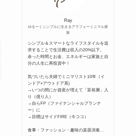
Ray
ゆるーくシンプルに生きるアラフォーミニマル家
族
シンプル＆スマートなライフスタイルを追
求することで生活費は収入の20%以下。
余った時間とお金、エネルギーは家族と自
分の人生に再投資中！
気づいたら夫婦でミニマリスト10年（イ
ンドア×アウトドア系)
→いつの間にか資産が増えて「富裕層」入
り（億り人）
→自らFP（ファイナンシャルプランナ
ー）に
→目標はサイドFIRE（今ココ）
食事・ファッション・趣味の楽器演奏…