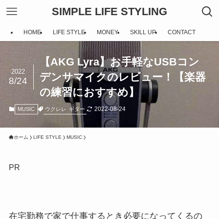
SIMPLE LIFE STYLING
HOME
LIFE STYLE
MONEY
SKILL UP
CONTACT
【AKG Lyra】お手軽なUSBコン
2022
デンサマイクのレビュー！【楽器
8/24
の練習におすすめ】
2022-08-24
ウクレレ
ギター
MUSIC
ホーム
LIFE STYLE
MUSIC
PR
在宅勤務で家で仕事するとき必要になってくるの